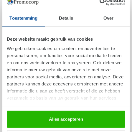
Art.
1706X
Folding card
Folding card with a
printed all-over in
filled test tube
full colour
Toestemming
Details
Over
From
€ 0,95
From
€ 2,00
Deze website maakt gebruik van cookies
We gebruiken cookies om content en advertenties te
personaliseren, om functies voor social media te bieden
en om ons websiteverkeer te analyseren. Ook delen we
informatie over uw gebruik van onze site met onze
partners voor social media, adverteren en analyse. Deze
partners kunnen deze gegevens combineren met andere
informatie die u aan ze heeft verstrekt of die ze hebben
verzameld op basis van uw gebruik van hun services.
Art.
1961E
Alles accepteren
Heart shaped tin
Art.
1961C
with embossing and
Heart shaped tin
filled with