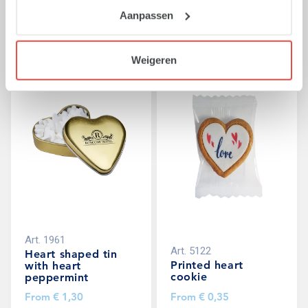
with chocolates
peppermint
Aanpassen
From
€ 1,70
From
€ 1,70
Weigeren
NEW COLOURS
Art.
1961
Art.
5122
Heart shaped tin
Printed heart
with heart
cookie
peppermint
From
€ 1,30
From
€ 0,35