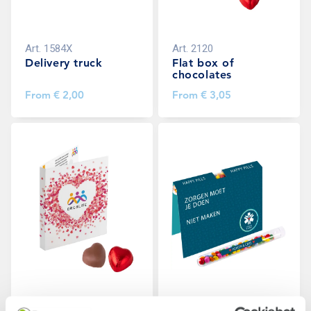
Art.
1584X
Art.
2120
Delivery truck
Flat box of
chocolates
From
€ 2,00
From
€ 3,05
Art.
1590