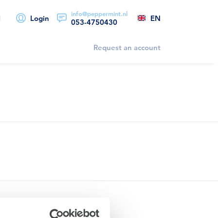
info@peppermint.nl
EN
Login
053-4750430
Request an account