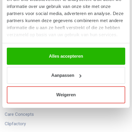
Bedrijfsgegevens
informatie over uw gebruik van onze site met onze
partners voor social media, adverteren en analyse. Deze
Algemene voorwaarden
partners kunnen deze gegevens combineren met andere
Privacyverklaring
informatie die u aan ze heeft verstrekt of die ze hebben
Cookieverklaring
verzameld op basis van uw gebruik van hun services.
Klantenservice
Contact
Alles accepteren
Klant worden
Track & Trace
Aanpassen
Retouren
Direct naar
Weigeren
Buttonboss
Care Concepts
Clipfactory