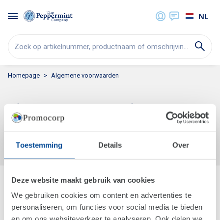
NL
Zoek op artikelnummer, productnaam of omschrijving...
Homepage
Algemene voorwaarden
Algemene voorwaarden
Lees hier onze algemene voorwaarden
Toestemming
Details
Over
The Peppermint Company
Deze website maakt gebruik van cookies
We gebruiken cookies om content en advertenties te
Wie zijn wij?
personaliseren, om functies voor social media te bieden
MVO
en om ons websiteverkeer te analyseren. Ook delen we